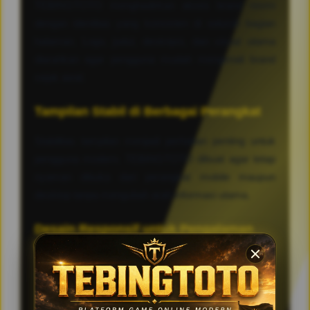
TEBINGTOTO menghadirkan akses brand resmi
dengan identitas yang konsisten di seluruh bagian
halaman. Logo, judul, deskripsi, dan visual utama
diarahkan agar pengguna mudah mengenali brand
sejak awal.
Tampilan Stabil di Berbagai Perangkat
Stabilitas tampilan menjadi perhatian penting untuk
pengguna modern. TEBINGTOTO dibuat agar tetap
nyaman dibuka dari perangkat mobile maupun
desktop tanpa mengubah arah informasi utama.
Desain Responsif untuk Pengalaman
Nyaman
Desain responsif membantu halaman menyesuaikan
ukuran layar. Dengan struktur yang rapi,