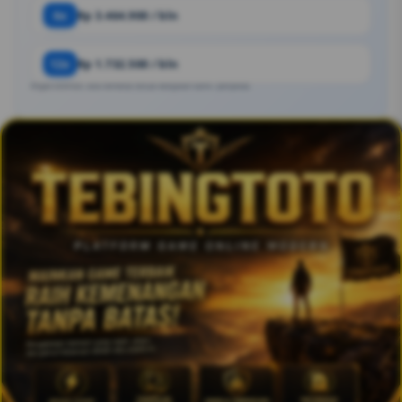
6x
Rp 3.464.900 / bln
12x
Rp 1.732.500 / bln
Angka estimasi. Bisa berbeda sesuai kebijakan bank / penyedia.