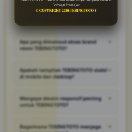
FAQ & REVIEW TEBINGTOTO
Berbagai Perangkat
© COPYRIGHT 2026 TEBINGTOTO ?
FAQ TEBINGTOTO
Apa yang dimaksud akses brand
▼
resmi TEBINGTOTO?
Akses brand resmi TEBINGTOTO mengarah
pada halaman yang menampilkan identitas
Apakah tampilan TEBINGTOTO stabil
▼
brand secara konsisten, mulai dari logo,
di mobile dan desktop?
judul, deskripsi, gambar utama, hingga
tombol akses.
Ya. Struktur halaman dibuat responsif agar
tampilan tetap nyaman digunakan, baik dari
Mengapa desain responsif penting
▼
perangkat mobile maupun desktop.
untuk TEBINGTOTO?
Desain responsif membantu pengguna
mendapatkan pengalaman yang konsisten
Bagaimana TEBINGTOTO menjaga
▼
meskipun membuka halaman dari ukuran