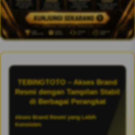
TEBINGTOTO – Akses Brand
Resmi dengan Tampilan Stabil
di Berbagai Perangkat
Akses Brand Resmi yang Lebih
Konsisten