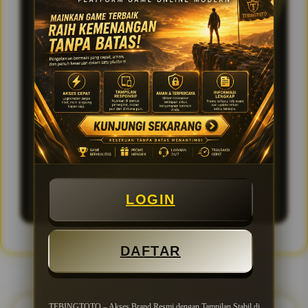
TEBINGTOTO dapat memberikan pengalaman
akses yang lebih nyaman untuk berbagai kebiasaan
pengguna.
Struktur Halaman yang Mudah
Digunakan
Artikel, FAQ, dan ulasan dibuat mendukung tema
akses resmi dan tampilan stabil. Setiap bagian
membantu pengguna memahami TEBINGTOTO
dengan lebih jelas tanpa membuat halaman terasa
berat.
LOGIN
DAFTAR
TEBINGTOTO – Akses Brand Resmi dengan Tampilan Stabil di