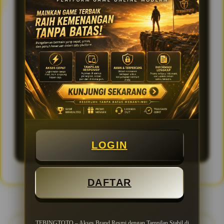
TEBINGTOTO dapat memberikan pengalaman
akses yang lebih nyaman untuk berbagai kebiasaan
pengguna.
Struktur Halaman yang Mudah
Digunakan
Artikel, FAQ, dan ulasan dibuat mendukung tema
akses resmi dan tampilan stabil. Setiap bagian
membantu pengguna memahami TEBINGTOTO
dengan lebih jelas tanpa membuat halaman terasa
berat.
LOGIN
DAFTAR
TEBINGTOTO – Akses Brand Resmi dengan Tampilan Stabil di