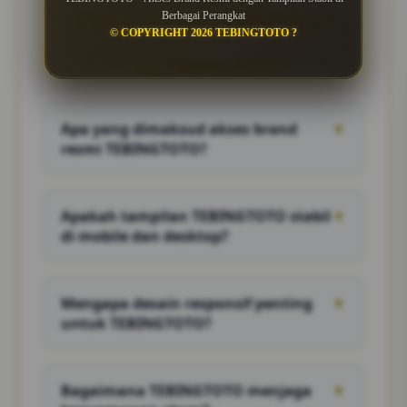
FAQ & REVIEW TEBINGTOTO
Berbagai Perangkat
© COPYRIGHT 2026 TEBINGTOTO ?
FAQ TEBINGTOTO
Apa yang dimaksud akses brand
▼
resmi TEBINGTOTO?
Akses brand resmi TEBINGTOTO mengarah
pada halaman yang menampilkan identitas
Apakah tampilan TEBINGTOTO stabil
▼
brand secara konsisten, mulai dari logo,
di mobile dan desktop?
judul, deskripsi, gambar utama, hingga
tombol akses.
Ya. Struktur halaman dibuat responsif agar
tampilan tetap nyaman digunakan, baik dari
Mengapa desain responsif penting
▼
perangkat mobile maupun desktop.
untuk TEBINGTOTO?
Desain responsif membantu pengguna
mendapatkan pengalaman yang konsisten
Bagaimana TEBINGTOTO menjaga
▼
meskipun membuka halaman dari ukuran