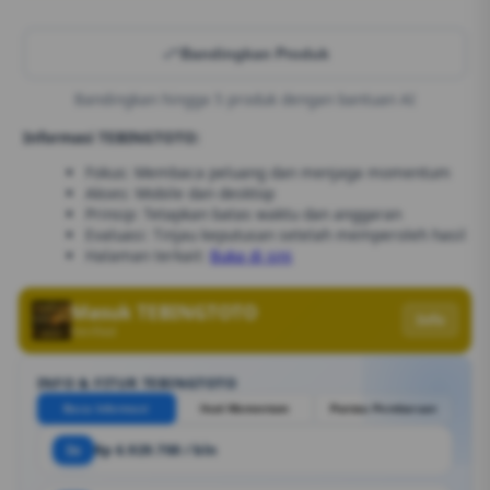
Bandingkan Produk
Bandingkan hingga 5 produk dengan bantuan AI
Informasi TEBINGTOTO:
Fokus: Membaca peluang dan menjaga momentum
Akses: Mobile dan desktop
Prinsip: Tetapkan batas waktu dan anggaran
Evaluasi: Tinjau keputusan setelah memperoleh hasil
Halaman terkait:
Buka di sini
Masuk TEBINGTOTO
Info
Verified
INFO & FITUR TEBINGTOTO
Baca Informasi
Ikuti Momentum
Pantau Pembaruan
3x
Rp 6.929.700 / bln