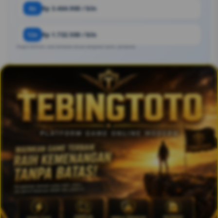
6x
Rp 3.464.900 / bln
12x
Rp 1.732.500 / bln
Angka estimasi. Bisa berbeda sesuai kebijakan bank / penyedia.