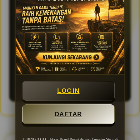
TEBINGTOTO dapat memberikan pengalaman
akses yang lebih nyaman untuk berbagai kebiasaan
pengguna.
Struktur Halaman yang Mudah
Digunakan
Artikel, FAQ, dan ulasan dibuat mendukung tema
akses resmi dan tampilan stabil. Setiap bagian
membantu pengguna memahami TEBINGTOTO
dengan lebih jelas tanpa membuat halaman terasa
berat.
LOGIN
DAFTAR
TEBINGTOTO – Akses Brand Resmi dengan Tampilan Stabil di