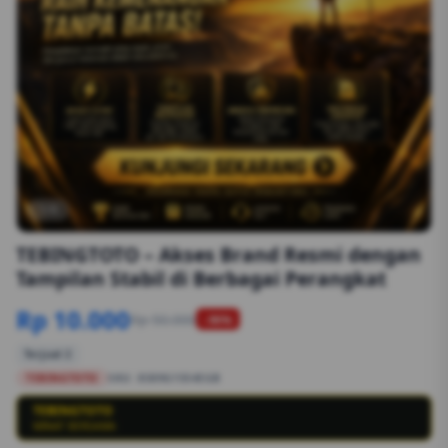
1/6
TEBINGTOTO – Akses Brand Resmi dengan
Tampilan Stabil di Berbagai Perangkat
Rp 10.000
Rp 50.000
-90%
Terjual 2
TEBINGTOTO
SKU:
8S89G1554EGB
TEBINGTOTO
?
MINAT BERSAMA