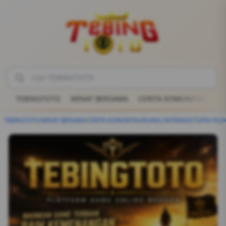
TEBINGTOTO
MINAT BERSAMA
CERITA KOMUNITAS
RU
TEBINGTOTO
/
MINAT BERSAMA
/
CERITA KOMUNITAS
/
RUANG INTERAKSI
/
TOPIK PILI