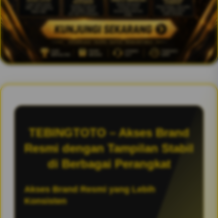
TEBINGTOTO – Akses Brand
Resmi dengan Tampilan Stabil
di Berbagai Perangkat
Akses Brand Resmi yang Lebih
Konsisten