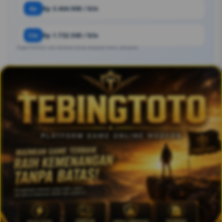
6x
Rp 3.464.900 / bln
12x
Rp 1.732.500 / bln
Angka estimasi. Bisa berbeda sesuai kebijakan bank / penyedia.