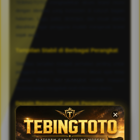
TEBINGTOTO menghadirkan akses brand resmi
dengan identitas yang konsisten di seluruh bagian
halaman. Logo, judul, deskripsi, dan visual utama
diarahkan agar pengguna mudah mengenali brand
sejak awal.
Tampilan Stabil di Berbagai Perangkat
Stabilitas tampilan menjadi perhatian penting untuk
pengguna modern. TEBINGTOTO dibuat agar tetap
nyaman dibuka dari perangkat mobile maupun
desktop tanpa mengubah arah informasi utama.
Desain Responsif untuk Pengalaman
Nyaman
Desain responsif membantu halaman menyesuaikan
ukuran layar. Dengan struktur yang rapi,