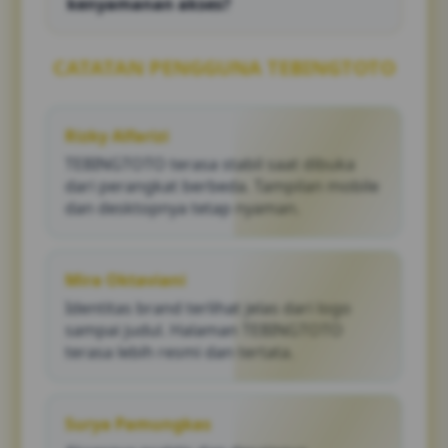
kenyamanan akses?
layar yang berbeda.
TEBINGTOTO menjaga kenyamanan akses
melalui susunan konten yang rapi, tombol
CATATAN PENGGUNA TEBINGTOTO
yang jelas, dan elemen visual yang tidak
mengganggu navigasi pengguna.
Rizky Alfarizi
TEBINGTOTO terasa stabil saat dibuka
dari perangkat berbeda. Tampilan mobile
dan desktopnya tetap nyaman.
Mira Oktaviani
Identitas brand terlihat jelas dari logo
sampai judul. Halaman TEBINGTOTO
terasa lebih resmi dan tertata.
Surya Pamungkas