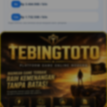
6x
Rp 3.464.900 / bln
12x
Rp 1.732.500 / bln
Angka estimasi. Bisa berbeda sesuai kebijakan bank / penyedia.