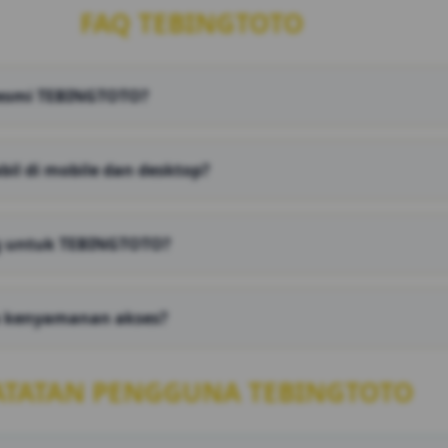
FAQ TEBINGTOTO
resmi TEBINGTOTO?
 pada halaman yang menampilkan identitas brand secara konsis
l akses.
il di mobile dan desktop?
agar tampilan tetap nyaman digunakan, baik dari perangkat mobi
ng untuk TEBINGTOTO?
mendapatkan pengalaman yang konsisten meskipun membuka ha
 kenyamanan akses?
elalui susunan konten yang rapi, tombol yang jelas, dan elem
ATATAN PENGGUNA TEBINGTOTO