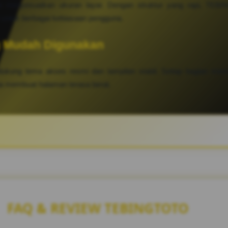
n menyesuaikan ukuran layar. Dengan struktur yang rapi, TE
untuk berbagai kebiasaan pengguna.
g Mudah Digunakan
ndukung tema akses resmi dan tampilan stabil. Setiap bagian 
a membuat halaman terasa berat.
FAQ & REVIEW TEBINGTOTO