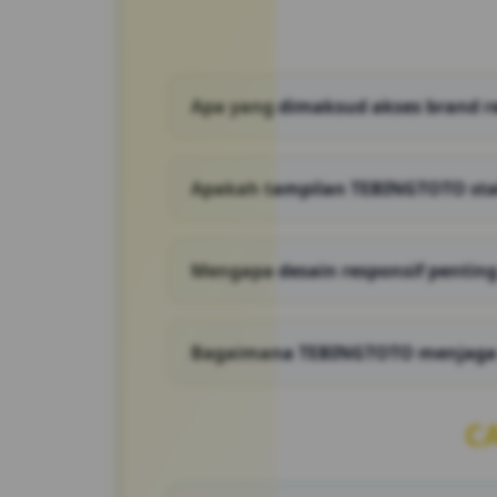
Apa yang dimaksud akses brand 
Akses brand resmi TEBINGTOTO mengarah
deskripsi, gambar utama, hingga tombo
Apakah tampilan TEBINGTOTO stab
Ya. Struktur halaman dibuat responsif 
Mengapa desain responsif penti
Desain responsif membantu pengguna 
berbeda.
Bagaimana TEBINGTOTO menjaga
TEBINGTOTO menjaga kenyamanan akses m
mengganggu navigasi pengguna.
C