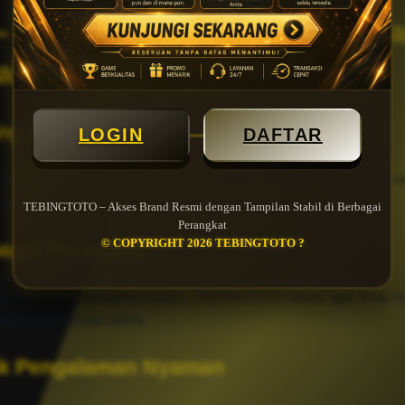
 Akses Brand Resmi denga
abil di Berbagai Perangkat
ng Lebih Konsisten
LOGIN
DAFTAR
resmi dengan identitas yang konsisten di seluruh bagian halaman.
 mudah mengenali brand sejak awal.
TEBINGTOTO – Akses Brand Resmi dengan Tampilan Stabil di Berbagai
Perangkat
© COPYRIGHT 2026 TEBINGTOTO ?
bagai Perangkat
an penting untuk pengguna modern. TEBINGTOTO dibuat agar tetap n
h arah informasi utama.
uk Pengalaman Nyaman