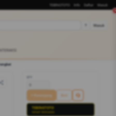
TEBINGTOTO
Info
Daftar
Masuk
0
?
Masuk
NTERAKSI
rangkat
QTY
+ Keranjang
Beli
TEBINGTOTO
?
MINAT BERSAMA