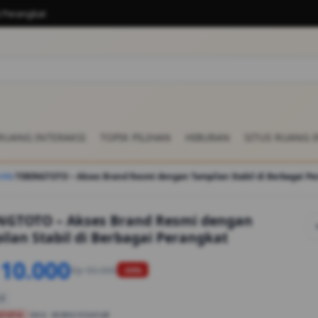
i Perangkat
RUANG INTERAKSI
TOPIK PILIHAN
HIBURAN
SITUS RUANG I
HAN
/
TEBINGTOTO – Akses Brand Resmi dengan Tampilan Stabil di Berbagai Pe
NGTOTO – Akses Brand Resmi dengan
ilan Stabil di Berbagai Perangkat
10.000
Rp 50.000
-90%
 2
GTOTO
SKU:
8S89G1554EGB