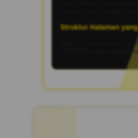
Desain responsif membantu halama
pengalaman akses yang lebih nyaman 
Struktur Halaman yan
Artikel, FAQ, dan ulasan dibuat me
TEBINGTOTO dengan lebih jelas tanp