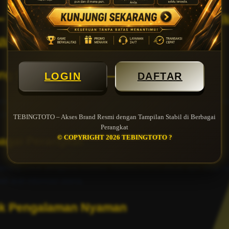
 Akses Brand Resmi denga
abil di Berbagai Perangkat
ng Lebih Konsisten
LOGIN
DAFTAR
resmi dengan identitas yang konsisten di seluruh bagian halaman.
 mudah mengenali brand sejak awal.
TEBINGTOTO – Akses Brand Resmi dengan Tampilan Stabil di Berbagai
Perangkat
© COPYRIGHT 2026 TEBINGTOTO ?
bagai Perangkat
an penting untuk pengguna modern. TEBINGTOTO dibuat agar tetap n
h arah informasi utama.
uk Pengalaman Nyaman