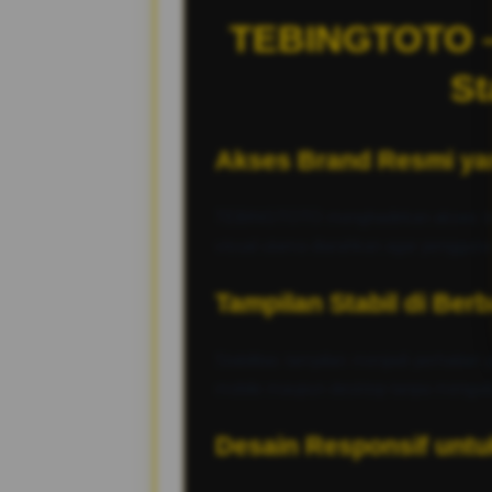
TEBINGTOTO –
St
Akses Brand Resmi ya
TEBINGTOTO menghadirkan akses brand 
visual utama diarahkan agar pengguna
Tampilan Stabil di Ber
Stabilitas tampilan menjadi perhati
mobile maupun desktop tanpa menguba
Desain Responsif unt