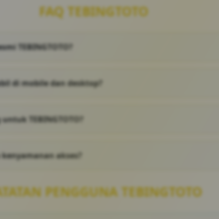
FAQ TEBINGTOTO
resmi TEBINGTOTO?
 pada halaman yang menampilkan identitas brand secara konsis
l akses.
il di mobile dan desktop?
agar tampilan tetap nyaman digunakan, baik dari perangkat mobi
ng untuk TEBINGTOTO?
mendapatkan pengalaman yang konsisten meskipun membuka ha
 kenyamanan akses?
elalui susunan konten yang rapi, tombol yang jelas, dan elem
ATATAN PENGGUNA TEBINGTOTO