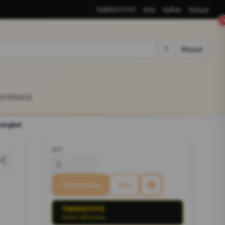
TEBINGTOTO
Info
Daftar
Masuk
0
?
Masuk
NTERAKSI
rangkat
QTY
+ Keranjang
Beli
TEBINGTOTO
?
MINAT BERSAMA