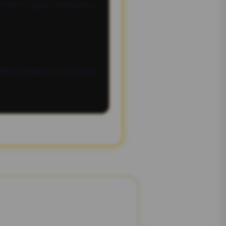
BINGTOTO dapat memberikan
membantu pengguna memahami