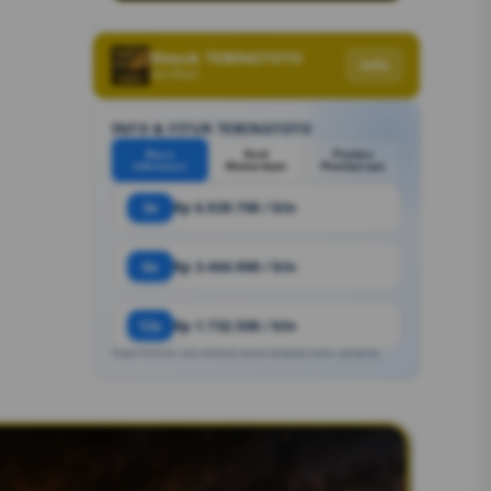
Masuk TEBINGTOTO
Info
Verified
INFO & FITUR TEBINGTOTO
Baca
Ikuti
Pantau
Informasi
Momentum
Pembaruan
3x
Rp 6.929.700 / bln
6x
Rp 3.464.900 / bln
12x
Rp 1.732.500 / bln
Angka estimasi. Bisa berbeda sesuai kebijakan bank / penyedia.