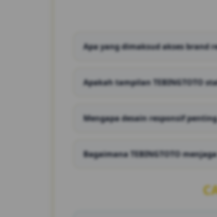
Apa yang dimaksud akses brand 
Akses brand resmi TEBINGTOTO mengarah
deskripsi, gambar utama, hingga tombo
Apakah tampilan TEBINGTOTO stab
Ya. Struktur halaman dibuat responsif 
Mengapa desain responsif penti
Desain responsif membantu pengguna 
berbeda.
Bagaimana TEBINGTOTO menjaga
TEBINGTOTO menjaga kenyamanan akses m
mengganggu navigasi pengguna.
C