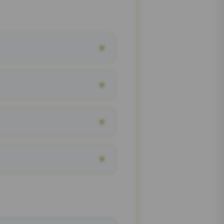
▼
ten, mulai dari logo, judul,
▼
le maupun desktop.
▼
laman dari ukuran layar yang
▼
en visual yang tidak