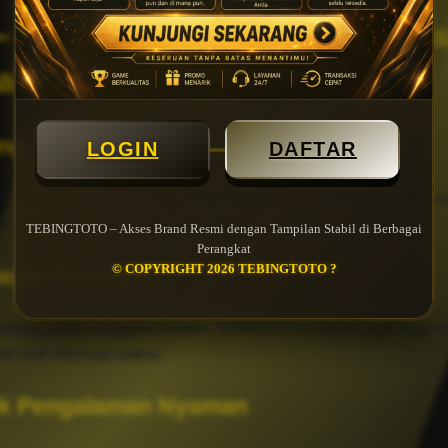
 Akses Brand Resmi denga
abil di Berbagai Perangkat
ng Lebih Konsisten
LOGIN
DAFTAR
resmi dengan identitas yang konsisten di seluruh bagian halaman.
 mudah mengenali brand sejak awal.
TEBINGTOTO – Akses Brand Resmi dengan Tampilan Stabil di Berbagai
Perangkat
© COPYRIGHT 2026 TEBINGTOTO ?
bagai Perangkat
an penting untuk pengguna modern. TEBINGTOTO dibuat agar tetap n
h arah informasi utama.
uk Pengalaman Nyaman