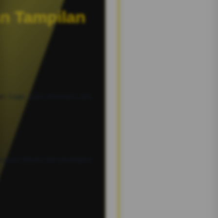
n Tampilan
 Logo, judul, deskripsi, dan
yaman dibuka dari perangkat