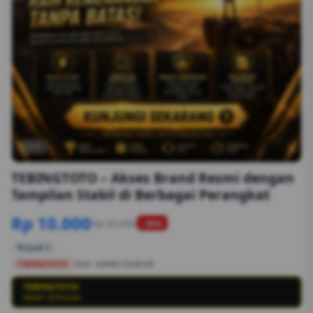
1/6
TEBINGTOTO – Akses Brand Resmi dengan
Tampilan Stabil di Berbagai Perangkat
Rp 10.000
Rp 50.000
-90%
Terjual 2
TEBINGTOTO
SKU:
8S89G1554EGB
TEBINGTOTO
?
MINAT BERSAMA