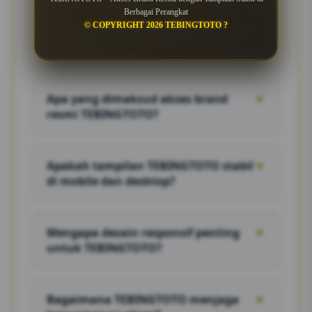
FAQ & REVIEW TEBINGTOTO
Berbagai Perangkat
© COPYRIGHT 2026 TEBINGTOTO ?
FAQ TEBINGTOTO
Apa yang dimaksud akses brand
▼
resmi TEBINGTOTO?
Akses brand resmi TEBINGTOTO mengarah
pada halaman yang menampilkan identitas
Apakah tampilan TEBINGTOTO stabil
▼
brand secara konsisten, mulai dari logo,
di mobile dan desktop?
judul, deskripsi, gambar utama, hingga
tombol akses.
Ya. Struktur halaman dibuat responsif agar
tampilan tetap nyaman digunakan, baik dari
Mengapa desain responsif penting
▼
perangkat mobile maupun desktop.
untuk TEBINGTOTO?
Desain responsif membantu pengguna
mendapatkan pengalaman yang konsisten
Bagaimana TEBINGTOTO menjaga
▼
meskipun membuka halaman dari ukuran