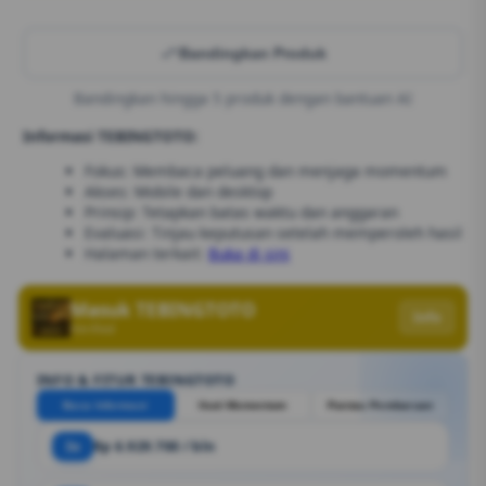
Bandingkan Produk
Bandingkan hingga 5 produk dengan bantuan AI
Informasi TEBINGTOTO:
Fokus: Membaca peluang dan menjaga momentum
Akses: Mobile dan desktop
Prinsip: Tetapkan batas waktu dan anggaran
Evaluasi: Tinjau keputusan setelah memperoleh hasil
Halaman terkait:
Buka di sini
Masuk TEBINGTOTO
Info
Verified
INFO & FITUR TEBINGTOTO
Baca Informasi
Ikuti Momentum
Pantau Pembaruan
3x
Rp 6.929.700 / bln