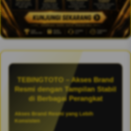
TEBINGTOTO – Akses Brand
Resmi dengan Tampilan Stabil
di Berbagai Perangkat
Akses Brand Resmi yang Lebih
Konsisten