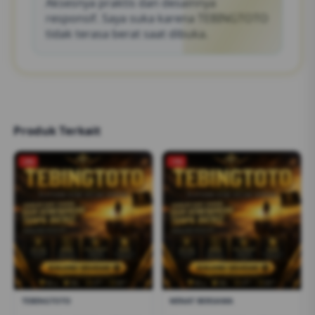
Aksesnya praktis dan desainnya
responsif. Saya suka karena TEBINGTOTO
tidak terasa berat saat dibuka.
Produk Terkait
-2%
-1%
TEBINGTOTO
MINAT BERSAMA