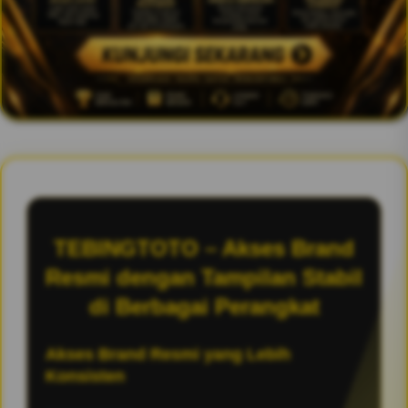
TEBINGTOTO – Akses Brand
Resmi dengan Tampilan Stabil
di Berbagai Perangkat
Akses Brand Resmi yang Lebih
Konsisten