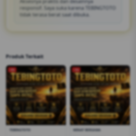
Aksesnya praktis dan desainnya
responsif. Saya suka karena TEBINGTOTO
tidak terasa berat saat dibuka.
Produk Terkait
-2%
-1%
TEBINGTOTO
MINAT BERSAMA