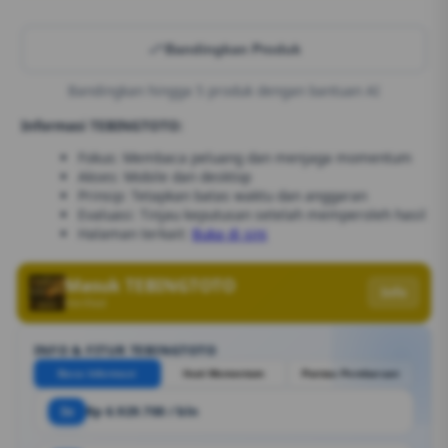
Bandingkan Produk
Bandingkan hingga 5 produk dengan bantuan AI
Informasi TEBINGTOTO:
Fokus: Membaca peluang dan menjaga momentum
Akses: Mobile dan desktop
Prinsip: Tetapkan batas waktu dan anggaran
Evaluasi: Tinjau keputusan setelah memperoleh hasil
Halaman terkait:
Buka di sini
Masuk TEBINGTOTO
Info
Verified
INFO & FITUR TEBINGTOTO
Baca Informasi
Ikuti Momentum
Pantau Pembaruan
3x
Rp 6.929.700 / bln