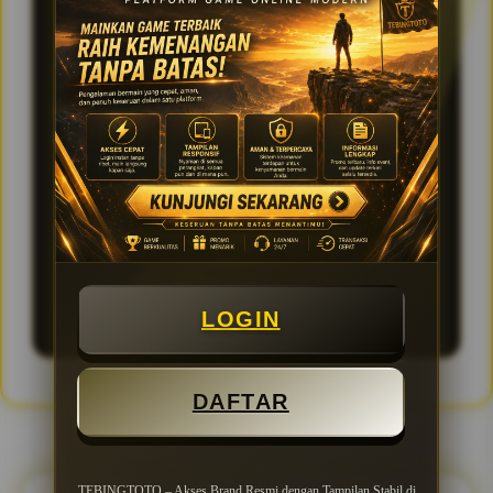
TEBINGTOTO dapat memberikan pengalaman
akses yang lebih nyaman untuk berbagai kebiasaan
pengguna.
Struktur Halaman yang Mudah
Digunakan
Artikel, FAQ, dan ulasan dibuat mendukung tema
akses resmi dan tampilan stabil. Setiap bagian
membantu pengguna memahami TEBINGTOTO
dengan lebih jelas tanpa membuat halaman terasa
berat.
LOGIN
DAFTAR
TEBINGTOTO – Akses Brand Resmi dengan Tampilan Stabil di