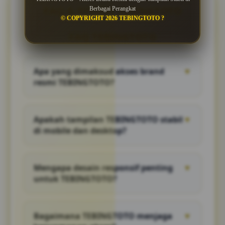
FAQ & REVIEW TEBINGTOTO
Berbagai Perangkat
© COPYRIGHT 2026 TEBINGTOTO ?
FAQ TEBINGTOTO
Apa yang dimaksud akses brand
▼
resmi TEBINGTOTO?
Akses brand resmi TEBINGTOTO mengarah
pada halaman yang menampilkan identitas
Apakah tampilan TEBINGTOTO stabil
▼
brand secara konsisten, mulai dari logo,
di mobile dan desktop?
judul, deskripsi, gambar utama, hingga
tombol akses.
Ya. Struktur halaman dibuat responsif agar
tampilan tetap nyaman digunakan, baik dari
Mengapa desain responsif penting
▼
perangkat mobile maupun desktop.
untuk TEBINGTOTO?
Desain responsif membantu pengguna
mendapatkan pengalaman yang konsisten
Bagaimana TEBINGTOTO menjaga
▼
meskipun membuka halaman dari ukuran