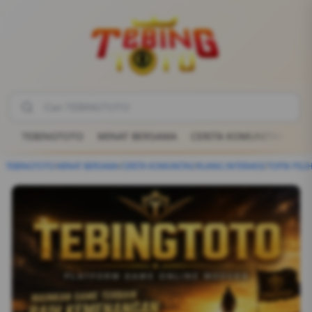
TEBINGTOTO
MINAT BERSAMA
CERITA KOMUNITAS
RU
TEBINGTOTO
/
MINAT BERSAMA
/
CERITA KOMUNITAS
/
RUANG INTERAKSI
/
TOPIK PILI