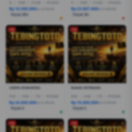
I5
|
16GB
|
512GB
|
RTX3050
I7
|
16GB
|
512GB
|
RTX5050
Rp 10.500.000
Rp 23.887.000
Rp 12.799.000
Rp 21.999.000
Terjual 200+
Terjual 20+
-1%
-1%
CERITA KOMUNITAS
RUANG INTERAKSI
R7AI
|
16GB
|
1TB
|
RTX5060
R5AI
|
16GB
|
1TB
|
RTX5060
Rp 24.600.000
Rp 16.800.000
Rp 21.399.000
Rp 19.799.000
Terjual 6
Terjual 5
-1%
-1%