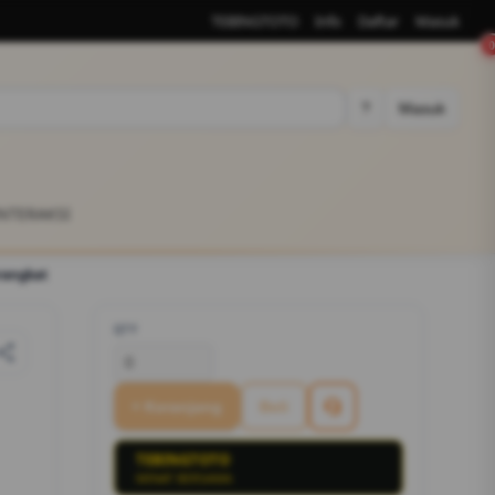
TEBINGTOTO
Info
Daftar
Masuk
0
?
Masuk
NTERAKSI
rangkat
QTY
+ Keranjang
Beli
TEBINGTOTO
?
MINAT BERSAMA