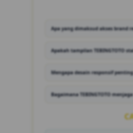
Apa yang dimaksud akses brand 
Akses brand resmi TEBINGTOTO mengarah
deskripsi, gambar utama, hingga tombo
Apakah tampilan TEBINGTOTO stab
Ya. Struktur halaman dibuat responsif 
Mengapa desain responsif penti
Desain responsif membantu pengguna 
berbeda.
Bagaimana TEBINGTOTO menjaga
TEBINGTOTO menjaga kenyamanan akses m
mengganggu navigasi pengguna.
C