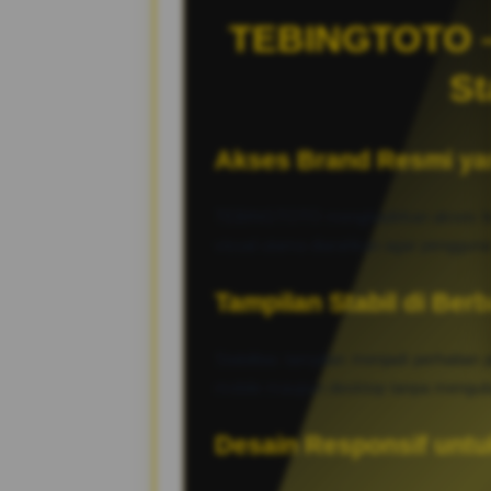
TEBINGTOTO –
St
Akses Brand Resmi ya
TEBINGTOTO menghadirkan akses brand 
visual utama diarahkan agar pengguna
Tampilan Stabil di Ber
Stabilitas tampilan menjadi perhati
mobile maupun desktop tanpa menguba
Desain Responsif unt