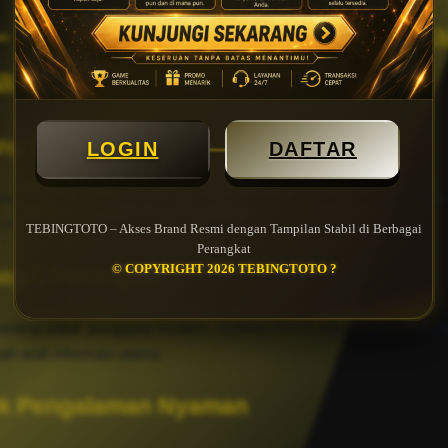
 Akses Brand Resmi denga
abil di Berbagai Perangkat
ng Lebih Konsisten
LOGIN
DAFTAR
resmi dengan identitas yang konsisten di seluruh bagian halaman.
 mudah mengenali brand sejak awal.
TEBINGTOTO – Akses Brand Resmi dengan Tampilan Stabil di Berbagai
Perangkat
© COPYRIGHT 2026 TEBINGTOTO ?
bagai Perangkat
an penting untuk pengguna modern. TEBINGTOTO dibuat agar tetap n
h arah informasi utama.
uk Pengalaman Nyaman