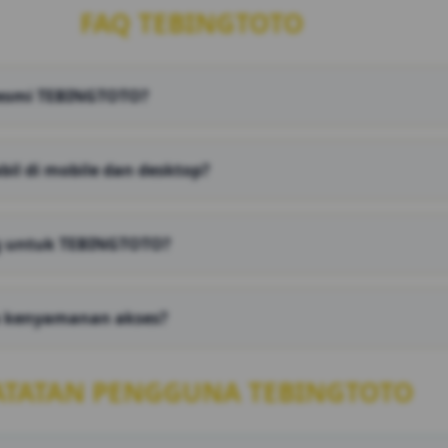
FAQ TEBINGTOTO
resmi TEBINGTOTO?
 pada halaman yang menampilkan identitas brand secara konsis
l akses.
il di mobile dan desktop?
agar tampilan tetap nyaman digunakan, baik dari perangkat mobi
ng untuk TEBINGTOTO?
mendapatkan pengalaman yang konsisten meskipun membuka ha
 kenyamanan akses?
elalui susunan konten yang rapi, tombol yang jelas, dan elem
ATATAN PENGGUNA TEBINGTOTO