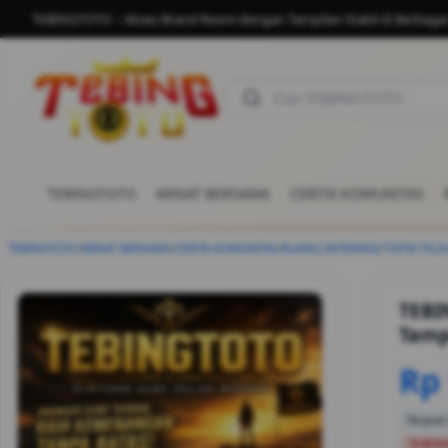
TEBINGTOTO – Akses Brand Resmi dengan Tampilan Stabil di Berbaga
TEBINGTOTO
MINAT BERSAMA
CERITA KOMUNITAS
TEBINGTOTO
/
MINAT BERSAMA
/
CERITA KOMUNITAS
/
RUANG INTERAKSI
/
TOPIK PILI
TEBI
Tamp
Rp 
Terjual
TEBIN