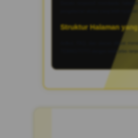
Desain responsif membantu halama
pengalaman akses yang lebih nyaman 
Struktur Halaman yan
Artikel, FAQ, dan ulasan dibuat me
TEBINGTOTO dengan lebih jelas tanp