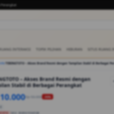
i Perangkat
RUANG INTERAKSI
TOPIK PILIHAN
HIBURAN
SITUS RUANG I
HAN
/
TEBINGTOTO – Akses Brand Resmi dengan Tampilan Stabil di Berbagai Pe
NGTOTO – Akses Brand Resmi dengan
ilan Stabil di Berbagai Perangkat
10.000
Rp 50.000
-90%
 2
GTOTO
SKU:
8S89G1554EGB