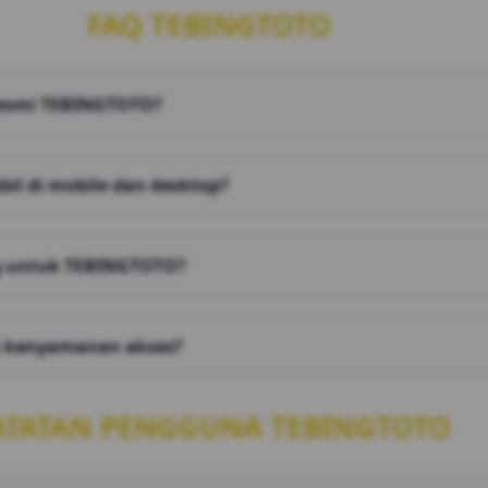
FAQ TEBINGTOTO
resmi TEBINGTOTO?
 pada halaman yang menampilkan identitas brand secara konsis
l akses.
il di mobile dan desktop?
agar tampilan tetap nyaman digunakan, baik dari perangkat mobi
ng untuk TEBINGTOTO?
mendapatkan pengalaman yang konsisten meskipun membuka ha
 kenyamanan akses?
elalui susunan konten yang rapi, tombol yang jelas, dan elem
ATATAN PENGGUNA TEBINGTOTO