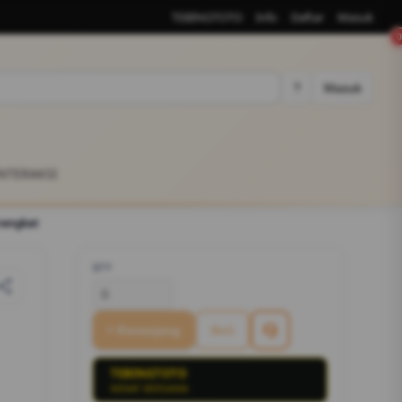
TEBINGTOTO
Info
Daftar
Masuk
0
?
Masuk
NTERAKSI
rangkat
QTY
+ Keranjang
Beli
TEBINGTOTO
?
MINAT BERSAMA