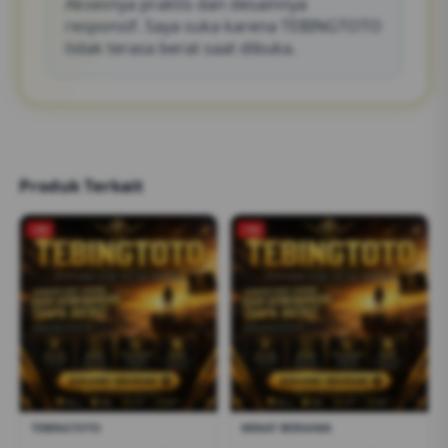
Aksesnya praktis dan desainnya
responsif. Saya suka karena TEBINGTOTO
tidak terasa berat saat dibuka.
Produk Terkait
-2%
-1%
TEBINGTOTO
MINAT BERSAMA