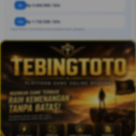
6x
Rp 3.464.900 / bln
12x
Rp 1.732.500 / bln
Angka estimasi. Bisa berbeda sesuai kebijakan bank / penyedia.