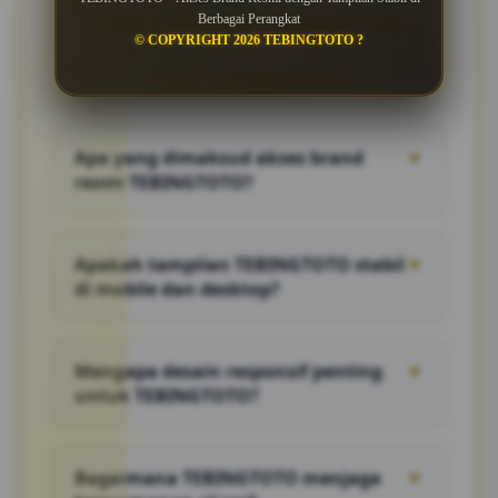
FAQ & REVIEW TEBINGTOTO
Berbagai Perangkat
© COPYRIGHT 2026 TEBINGTOTO ?
FAQ TEBINGTOTO
Apa yang dimaksud akses brand
▼
resmi TEBINGTOTO?
Akses brand resmi TEBINGTOTO mengarah
pada halaman yang menampilkan identitas
Apakah tampilan TEBINGTOTO stabil
▼
brand secara konsisten, mulai dari logo,
di mobile dan desktop?
judul, deskripsi, gambar utama, hingga
tombol akses.
Ya. Struktur halaman dibuat responsif agar
tampilan tetap nyaman digunakan, baik dari
Mengapa desain responsif penting
▼
perangkat mobile maupun desktop.
untuk TEBINGTOTO?
Desain responsif membantu pengguna
mendapatkan pengalaman yang konsisten
Bagaimana TEBINGTOTO menjaga
▼
meskipun membuka halaman dari ukuran