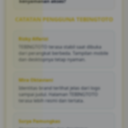
kenyamanan akses?
layar yang berbeda.
TEBINGTOTO menjaga kenyamanan akses
melalui susunan konten yang rapi, tombol
CATATAN PENGGUNA TEBINGTOTO
yang jelas, dan elemen visual yang tidak
mengganggu navigasi pengguna.
Rizky Alfarizi
TEBINGTOTO terasa stabil saat dibuka
dari perangkat berbeda. Tampilan mobile
dan desktopnya tetap nyaman.
Mira Oktaviani
Identitas brand terlihat jelas dari logo
sampai judul. Halaman TEBINGTOTO
terasa lebih resmi dan tertata.
Surya Pamungkas