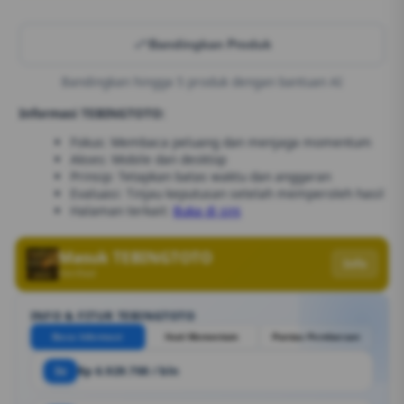
Bandingkan Produk
Bandingkan hingga 5 produk dengan bantuan AI
Informasi TEBINGTOTO:
Fokus: Membaca peluang dan menjaga momentum
Akses: Mobile dan desktop
Prinsip: Tetapkan batas waktu dan anggaran
Evaluasi: Tinjau keputusan setelah memperoleh hasil
Halaman terkait:
Buka di sini
Masuk TEBINGTOTO
Info
Verified
INFO & FITUR TEBINGTOTO
Baca Informasi
Ikuti Momentum
Pantau Pembaruan
3x
Rp 6.929.700 / bln