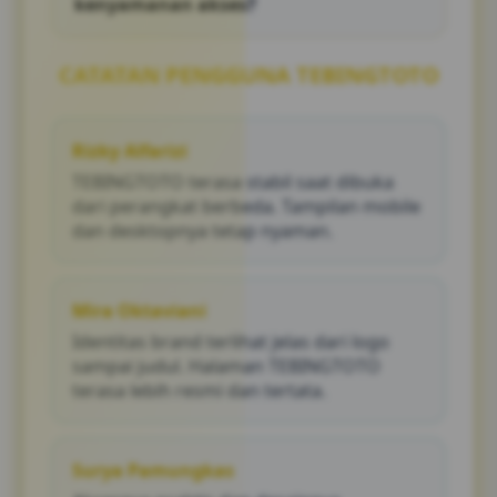
kenyamanan akses?
layar yang berbeda.
TEBINGTOTO menjaga kenyamanan akses
melalui susunan konten yang rapi, tombol
CATATAN PENGGUNA TEBINGTOTO
yang jelas, dan elemen visual yang tidak
mengganggu navigasi pengguna.
Rizky Alfarizi
TEBINGTOTO terasa stabil saat dibuka
dari perangkat berbeda. Tampilan mobile
dan desktopnya tetap nyaman.
Mira Oktaviani
Identitas brand terlihat jelas dari logo
sampai judul. Halaman TEBINGTOTO
terasa lebih resmi dan tertata.
Surya Pamungkas