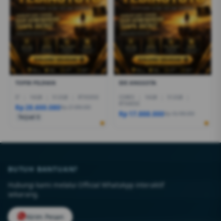
TOPIK PILIHAN
IDE ANGGOTA
I7
|
16GB
|
512GB
|
RTX5050
CORE5
|
16GB
|
512GB
|
RTX4050
Rp 28.600.080
Rp 27.999.000
Rp 17.888.000
Rp 18.499.000
Terjual 6
BUTUH BANTUAN?
Hubungi kami melalui Official WhatsApp interaktif
sekarang.
Kirim Pesan