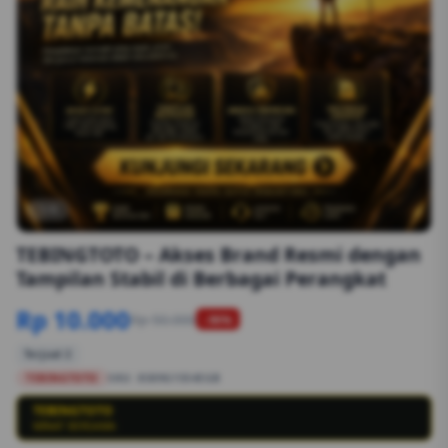
1/6
TEBINGTOTO – Akses Brand Resmi dengan
Tampilan Stabil di Berbagai Perangkat
Rp 10.000
Rp 50.000
-90%
Terjual 2
TEBINGTOTO
SKU:
8S89G1554EGB
TEBINGTOTO
?
MINAT BERSAMA