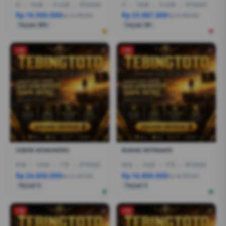
I5
|
16GB
|
512GB
|
RTX3050
I7
|
16GB
|
512GB
|
RTX5050
Rp 10.500.000
Rp 23.887.000
Rp 12.799.000
Rp 21.999.000
Terjual 200+
Terjual 20+
-1%
-1%
CERITA KOMUNITAS
RUANG INTERAKSI
R7AI
|
16GB
|
1TB
|
RTX5060
R5AI
|
16GB
|
1TB
|
RTX5060
Rp 24.600.000
Rp 16.800.000
Rp 21.399.000
Rp 19.799.000
Terjual 6
Terjual 5
-1%
-1%