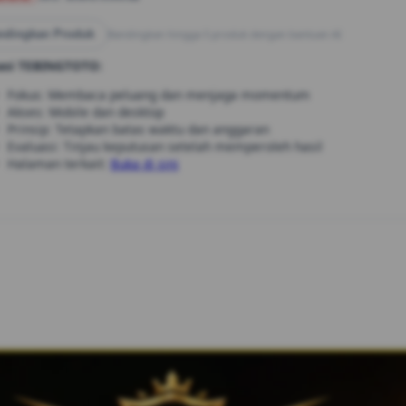
ndingkan Produk
Bandingkan hingga 5 produk dengan bantuan AI
asi TEBINGTOTO:
Fokus: Membaca peluang dan menjaga momentum
Akses: Mobile dan desktop
Prinsip: Tetapkan batas waktu dan anggaran
Evaluasi: Tinjau keputusan setelah memperoleh hasil
Halaman terkait:
Buka di sini