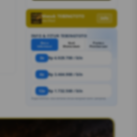
Masuk TEBINGTOTO
Info
Verified
INFO & FITUR TEBINGTOTO
Baca
Ikuti
Pantau
Informasi
Momentum
Pembaruan
3x
Rp 6.929.700 / bln
6x
Rp 3.464.900 / bln
12x
Rp 1.732.500 / bln
Angka estimasi. Bisa berbeda sesuai kebijakan bank / penyedia.