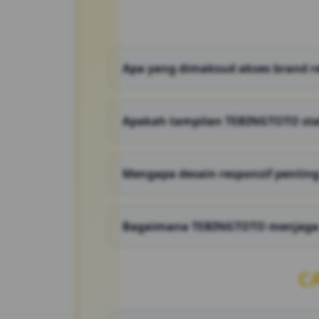
Apa yang dimaksud akses brand 
Akses brand resmi TEBINGTOTO mengarah
deskripsi, gambar utama, hingga tombo
Apakah tampilan TEBINGTOTO stab
Ya. Struktur halaman dibuat responsif 
Mengapa desain responsif penti
Desain responsif membantu pengguna 
berbeda.
Bagaimana TEBINGTOTO menjaga
TEBINGTOTO menjaga kenyamanan akses m
mengganggu navigasi pengguna.
C