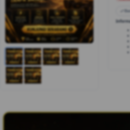
Ba
Inform