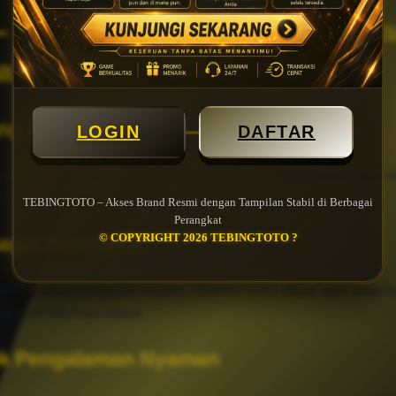
 Akses Brand Resmi denga
abil di Berbagai Perangkat
ng Lebih Konsisten
LOGIN
DAFTAR
resmi dengan identitas yang konsisten di seluruh bagian halaman.
 mudah mengenali brand sejak awal.
TEBINGTOTO – Akses Brand Resmi dengan Tampilan Stabil di Berbagai
Perangkat
© COPYRIGHT 2026 TEBINGTOTO ?
bagai Perangkat
an penting untuk pengguna modern. TEBINGTOTO dibuat agar tetap n
h arah informasi utama.
uk Pengalaman Nyaman